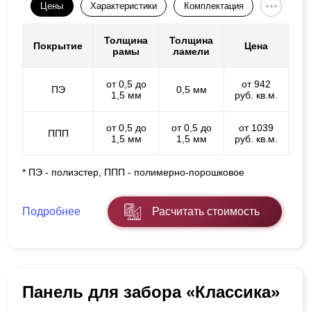
Цены
Характеристики
Комплектация
Толщина
Толщина
Покрытие
Цена
рамы
ламели
от 0,5 до
от 942
ПЭ
0,5 мм
1,5 мм
руб. кв.м.
от 0,5 до
от 0,5 до
от 1039
ППП
1,5 мм
1,5 мм
руб. кв.м.
* ПЭ - полиэстер, ППП - полимерно-порошковое
Подробнее
Расчитать стоимость
Панель для забора «Классика»