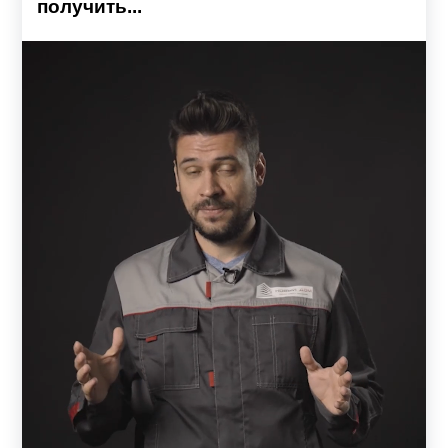
получить...
Детали из металла – надежные и универсальные, легко
поддаются механическим обработкам, поэтому их
использование позволит создать как строгие
геометрические формы так и разные узоры.
Готовый комплект забора включает: профили, ламели, а
также комплектующие: усилители, заклепки. Все
элементы заборов прочно скрепляются между собой,
образуя надежную систему, которая прослужит не один
год.
Защита и украшение ландшафта – в одном
заборе
Качественный забор, это одна из самых первых
конструкций, которая появляется на территории. Забор