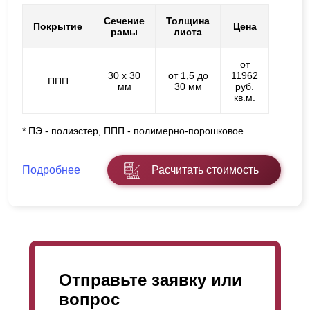
Сечение
Толщина
Покрытие
Цена
рамы
листа
от
30 х 30
от 1,5 до
11962
ППП
мм
30 мм
руб.
кв.м.
* ПЭ - полиэстер, ППП - полимерно-порошковое
Подробнее
Расчитать стоимость
Отправьте заявку или
вопрос