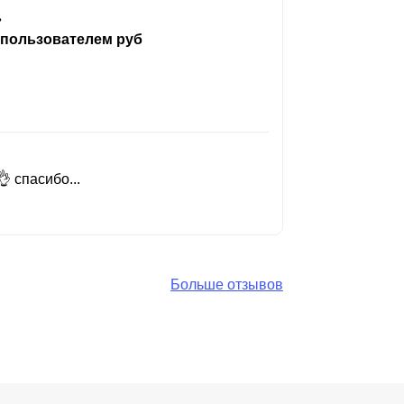
ь
 пользователем руб
 спасибо...
Добрый день
Читать вес
Больше отзывов