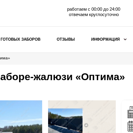
работаем с 00:00 до 24:00
отвечаем круглосуточно
 ГОТОВЫХ ЗАБОРОВ
ОТЗЫВЫ
ИНФОРМАЦИЯ
тима»
ВЫБОР ПО МАТЕРИАЛУ
Заборы с кирпичными столбами
заборе-жалюзи «Оптима»
Заборы из евроштакетника
горизонтального
Металлические заборы для дачи
Забор жалюзи с кирпичными столбами
Металлические заборы
Металлические ограждения