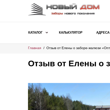
КАТАЛОГ
КАЛЬКУЛЯТОР
АДРЕСА
Главная
Отзыв от Елены о заборе-жалюзи «Оп
ВЫБОР ПО МОДЕЛИ
Заборы Ранчо
Отзыв от Елены о 
Заборы Хай-тек
Заборы Классика
Заборы Жалюзи
ВЫБОР ПО НАЗНАЧЕНИЮ
Заборы и ограждения для детских
садов