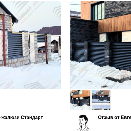
е-жалюзи Стандарт
Отзыв от Евг