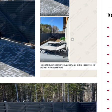
ВЫБОР ПО ХАРАКТЕРИСТИКАМ
Горизонтальные заборы
К
Высокие заборы
Красивые, дизайнерские заборы
ВЫБОР ПО СПОСОБУ МОНТАЖА
Заборы под ключ
Готовые заборы
Комплекты заборов-лего "сделай сам"
Быстровозводимые заборы