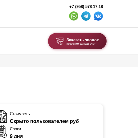
+7 (958) 578-17-18
Заказать звонок
позвоним за наш счет
ВЫБОР ПО ТИПУ
Модульные заборы и ограждения
Комбинированные заборы
Секционные заборы
ВОРОТА И КАЛИТКИ
Стоимость
Скрыто пользователем руб
Ворота откатные
Сроки
Ворота распашные
9 дня
Ворота складные гармошка